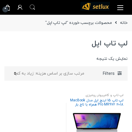
Ski
Ski
0
t
t
navigatio
conten
خانه
محصولات برچسب خورده “لپ تاپ اپل”
لپ تاپ اپل
نمایش یک نتیجه
Filters
لپ تاپ و کامپیوتر رومیزی
لپ تاپ 15 اینچ اپل مدل MacBook
Pro MR972 2018 همراه با تاچ بار