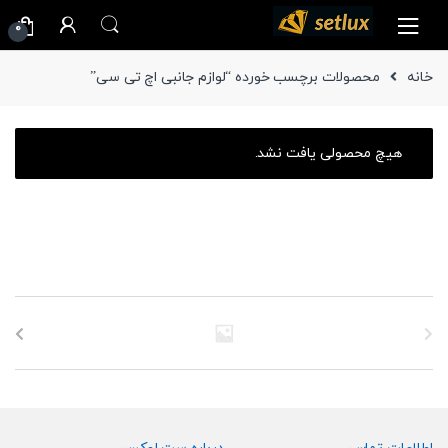
Ski
Ski
0
t
t
navigatio
conten
خانه
محصولات برچسب خورده “لوازم جانبی اچ تی سی”
هیچ محصولی یافت نشد.