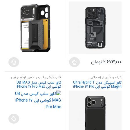
Max
Max
مختلفی
ها
می
ممکن
باشد.
است
گزینه
در
ها
صفحه
ممکن
محصول
است
انتخاب
در
شوند
صفحه
۲,۶۷۳,۰۰۰
تومان
محصول
این
انتخاب
محصول
شوند
کیف و کاور
,
لوازم جانبی
قاب گوشی
,
قاب و گلس
,
لوازم جانبی
,
دارای
لوازم جانبی گوشی
کاور اسپیگن مدل Ultra Hybrid T
کاور ساپ کیس مدل UB MAG
انواع
MagFit گوشی اپل iPhone 17 Pro
گوشی اپل iPhone 17 Pro Max
مختلفی
می
باشد.
گزینه
ها
ممکن