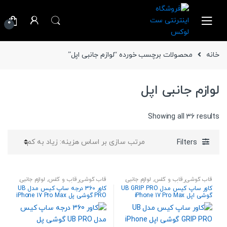
Ski
Ski
t
t
0
navigatio
conten
خانه
محصولات برچسب خورده “لوازم جانبی اپل”
لوازم جانبی اپل
Sorted
Showing all 36 results
by
price:
Filters
high
to
low
قاب گوشی
,
قاب و گلس
,
لوازم جانبی
,
قاب گوشی
,
قاب و گلس
,
لوازم جانبی
,
لوازم جانبی گوشی
لوازم جانبی گوشی
کاور ساپ کیس مدل UB GRIP PRO
کاور 360 درجه ساپ کیس مدل UB
گوشی اپل iPhone 17 Pro Max
PRO گوشی پل iPhone 17 Pro Max