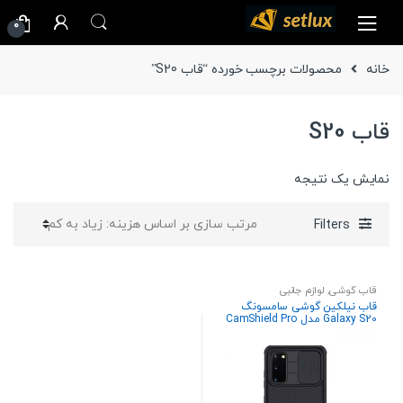
Ski
Ski
0
t
t
navigatio
conten
خانه
محصولات برچسب خورده “قاب S20”
قاب S20
نمایش یک نتیجه
Filters
قاب گوشی
,
لوازم جانبی
قاب نیلکین گوشی سامسونگ
Galaxy S20 مدل CamShield Pro