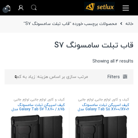
Ski
Ski
0
t
t
navigatio
conten
خانه
محصولات برچسب خورده “قاب تبلت سامسونگ S7”
قاب تبلت سامسونگ S7
Sorted
Showing all 4 results
by
price:
Filters
high
to
low
کیف و کاور
,
لوازم جانبی
,
لوازم جانبی
کیف و کاور
,
لوازم جانبی
,
لوازم جانبی
تبلت
تبلت
کیف اسپیگن تبلت سامسونگ
کیف اسپیگن تبلت سامسونگ
Galaxy Tab S8 X700/X706 مدل
Galaxy Tab S7 T870 / 875 مدل
Rugged Armor Pro
Rugged Armor Pro