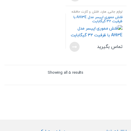
لوازم جانبی
,
هارد، فلش و کارت حافظه
فلش مموری اپیسر مدل AH13E با
ظرفیت 32 گیگابایت
تماس بگیرید
Sorted
Showing all 5 results
by
price:
high
to
low