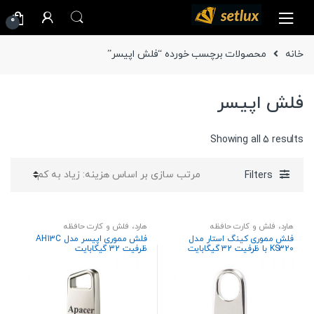
Ski
Ski
0
t
t
navigatio
conten
خانه
محصولات برچسب خورده “فلش اپیسر”
فلش اپیسر
Sorted
Showing all 5 results
by
price:
Filters
high
to
low
هارد، فلش و کارت حافظه
هارد، فلش و کارت حافظه
فلش مموری کینگ‌ استار مدل
فلش مموری اپیسر مدل AH13C
KS320 با ظرفیت 32 گیگابایت
ظرفیت 32 گیگابایت