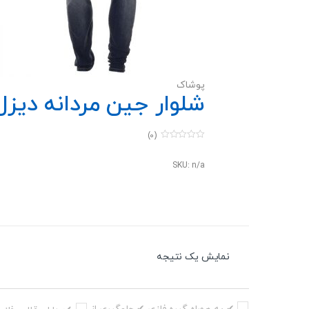
پوشاک
شلوار جین مردانه دیزل مدل
(0)
0
o
u
SKU: n/a
t
o
f
5
نمایش یک نتیجه