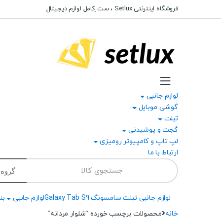
Ski
Ski
فروشگاه اینترنتی Setlux ، ست ِکامل لوازم دیجیتال
t
t
navigatio
conten
لوازم جانبی
گوشی موبایل
تبلت
گجت و پوشیدنی
لپ تاپ و کامپیوتر رومیزی
ارتباط با ما
Search
for:
لوازم جانبی تبلت سامسونگ Galaxy Tab S9
لوازم جانبی
بند
خانه
محصولات برچسب خورده “شلوار مردانه”