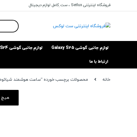
Ski
Ski
فروشگاه اینترنتی Setlux ، ست ِکامل لوازم دیجیتال
t
t
navigatio
conten
Search
for:
لوازم جانبی گوشی Galaxy S25
لوازم جانبی گوشی Galaxy S24
ارتباط با ما
خانه
محصولات برچسب خورده “ساعت هوشمند شیائوم
هیچ م