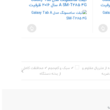
A 8.0 2019 LT ظرفیت
A SM-T285 4G سال 2016 ظرفیت
8 گیگابایت
س