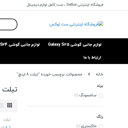
Ski
Ski
فروشگاه اینترنتی Setlux ، ست ِکامل لوازم دیجیتال
t
t
navigatio
conten
Search
for:
لوازم جانبی گوشی Galaxy S25
لوازم جانبی گوشی Galaxy S24
ارتباط با ما
خانه
محصولات برچسب خورده “تبلت 8 اینچ”
برند
تبلت 8 اینچ
سامسونگ
(1)
رنگ
تبلت
خاکستری
(1)