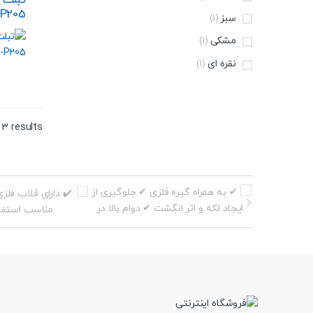
سبز
(1)
قلم S Pen ظرفیت 32 گیگابایت
مشکی
(1)
نقره ای
(1)
 3 results