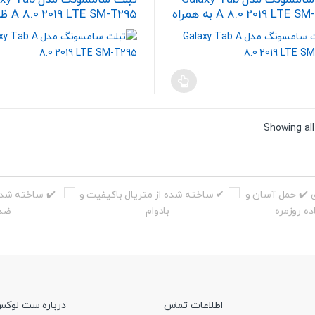
A 8.0 2019 LTE SM-P205 به همراه
E SM-T295
32 گیگابایت
Sorted
Showing all
by
price:
high
to
low
اطلاعات تماس
درباره ست لوک