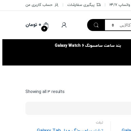
تساپ 24/7
پیگیری سفارشات
حساب کاربری من
۰
تومان
0
بند ساعت سامسونگ Galaxy Watch 6
Sorted
Showing all 3 results
by
price:
high
to
تبلت
low
Galaxy Tab
تبلت سامسونگ مدل Galaxy Tab