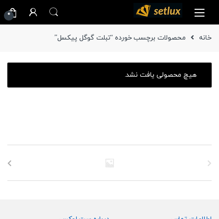
Ski
Ski
0
t
t
navigatio
conten
خانه
محصولات برچسب خورده “تبلت گوگل پیکسل”
هیچ محصولی یافت نشد.