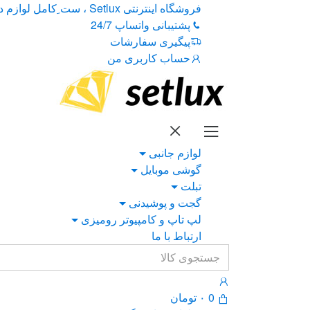
Ski
Ski
فروشگاه اینترنتی Setlux ، ست ِکامل لوازم دیجیتال
t
t
پشتیبانی واتساپ 24/7
navigatio
conten
پیگیری سفارشات
حساب کاربری من
لوازم جانبی
گوشی موبایل
تبلت
گجت و پوشیدنی
لپ تاپ و کامپیوتر رومیزی
ارتباط با ما
Search
for:
0
۰
تومان