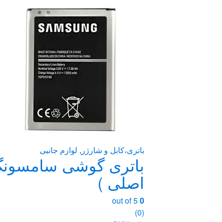
باتری،کابل و شارژر
,
لوازم جانبی
اصلی )
out of 5
0
(0)