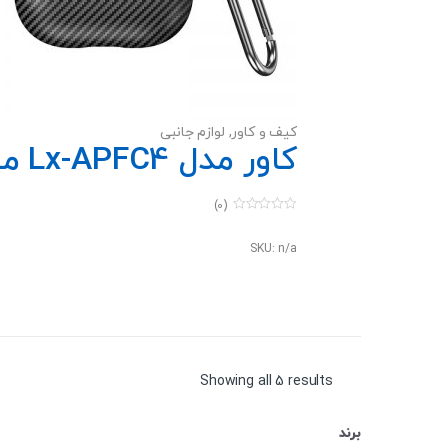
کیف و کاور
,
لوازم جانبی
کاور مدل Lx-APFC4 مناسب برای کیس اپل AirPods 4 ANC
(0)
0
o
u
SKU: n/a
t
o
f
5
Sorted
Showing all 5 results
by
برند