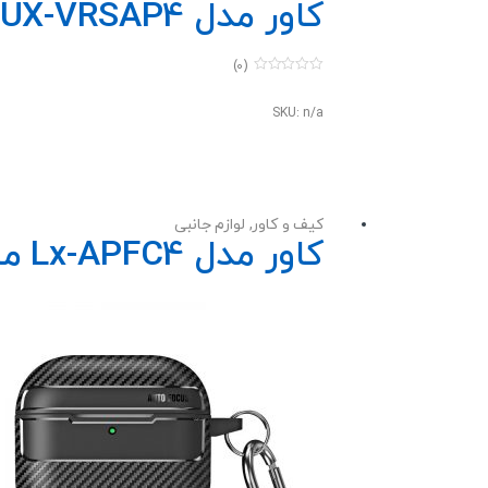
کاور مدل LUX-VRSAP4 کیس اپل AirPods 4 / AirPods 4 ANC
(0)
0
o
u
SKU: n/a
t
o
f
5
کیف و کاور
,
لوازم جانبی
کاور مدل Lx-APFC4 مناسب برای کیس اپل AirPods 4 ANC