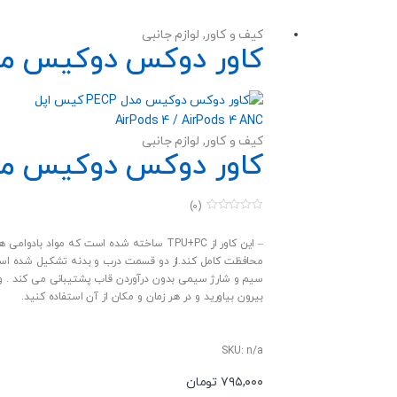
محصول
دارای
کیف و کاور
,
لوازم جانبی
انواع
کاور دوکس دوکیس مدل PECP کیس اپل  4 / AirPods 4 ANC
مختلفی
می
باشد.
گزینه
کیف و کاور
,
لوازم جانبی
ها
کاور دوکس دوکیس مدل PECP کیس اپل  4 / AirPods 4 ANC
ممکن
است
(0)
در
0
صفحه
o
u
– این کاور از TPU+PC ساخته شده است که 
محصول
t
محافظت کامل کند.از دو قسمت درب و بدنه تشکیل شده است، ب
o
انتخاب
f
سیم و شارژ سیمی بدون درآوردن قاب پشتیبانی می کند . و چر
5
شوند
بیرون بیاورید و در هر زمان و مکان از آن استفاده کنید.
SKU: n/a
۷۹۵,۰۰۰
تومان
این