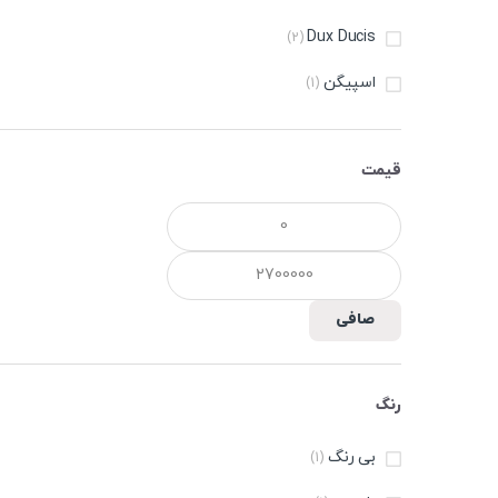
price:
Dux Ducis
(2)
high
اسپیگن
(1)
to
low
قیمت
حداقل
حداكثر
قیمت
قيمت
صافی
رنگ
بی رنگ
(1)