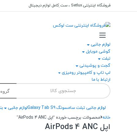
Ski
Ski
فروشگاه اینترنتی Setlux ، ست ِکامل لوازم دیجیتال
t
t
navigatio
conten
لوازم جانبی
گوشی موبایل
تبلت
گجت و پوشیدنی
لپ تاپ و کامپیوتر رومیزی
ارتباط با ما
Search
for:
لوازم جانبی تبلت سامسونگ Galaxy Tab S9
لوازم جانبی
بند
خانه
محصولات برچسب خورده “اپل AirPods 4 ANC”
اپل AirPods 4 ANC