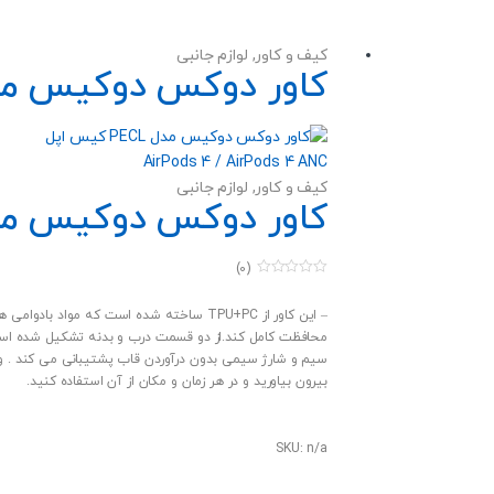
محصول
دارای
کیف و کاور
,
لوازم جانبی
انواع
کاور دوکس دوکیس مدل PECL کیس اپل  4 / AirPods 4 ANC
مختلفی
می
باشد.
گزینه
کیف و کاور
,
لوازم جانبی
ها
کاور دوکس دوکیس مدل PECL کیس اپل  4 / AirPods 4 ANC
ممکن
است
(0)
در
0
صفحه
o
u
– این کاور از TPU+PC ساخته شده است که 
محصول
t
محافظت کامل کند.از دو قسمت درب و بدنه تشکیل شده است، ب
o
انتخاب
f
سیم و شارژ سیمی بدون درآوردن قاب پشتیبانی می کند . و چر
5
شوند
بیرون بیاورید و در هر زمان و مکان از آن استفاده کنید.
SKU: n/a