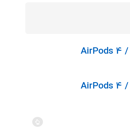
price:
high
to
low