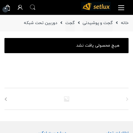
Ski
Ski
0
t
t
navigatio
conten
خانه
گجت و پوشیدنی
گجت
دوربین تحت شبکه
هیچ محصولی یافت نشد.