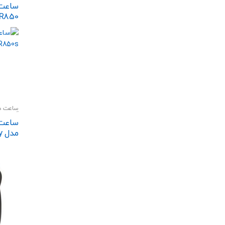
ساعت 
 R850
ساعت ه
گجت و 
م
Black
 Band