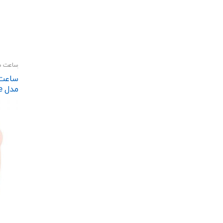
ساعت ه
گجت و 
م
 Band