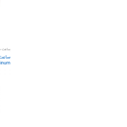
ساعت ه
گجت و 
minum
 Band