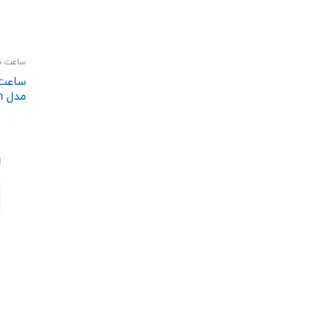
ساعت ه
گجت و 
م
 Band