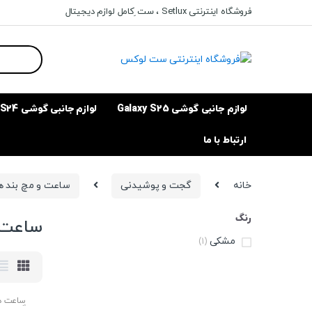
Ski
Ski
فروشگاه اینترنتی Setlux ، ست ِکامل لوازم دیجیتال
t
t
navigatio
conten
Search
for:
لوازم جانبی گوشی Galaxy S25
لوازم جانبی گوشی Galaxy S24
ارتباط با ما
خانه
گجت و پوشیدنی
ساعت و مچ بند 
رنگ
ساعت 
مشکی
(1)
ساعت ه
گجت و 