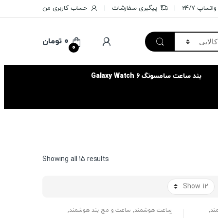
تساپ 24/7
پیگیری سفارشات
حساب کاربری من
۰
تومان
0
بند ساعت سامسونگ Galaxy Watch 6
Sorted
Showing all 15 results
by
price:
high
to
ند
,
ساعت هوشمند
,
ساعت و مچ بند هوشمند
,
low
گجت و پوشیدنی