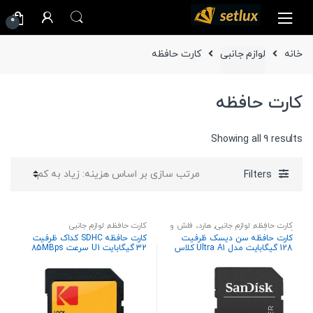
Ski
Ski
0
t
t
navigatio
conten
خانه
لوازم جانبی
کارت حافظه
کارت حافظه
Sorted
Showing all 9 results
by
price:
Filters
high
to
low
کارت حافظه
,
لوازم جانبی
,
هارد، فلش و
کارت حافظه
,
لوازم جانبی
کارت حافظه
کارت حافظه سن دیسک ظرفیت
کارت حافظه SDHC کداک ظرفیت
128 گیگابایت مدل Ultra A1 کلاس
32 گیگابایت U1 سرعت 85MBps
10 استاندارد UHS-I سرعت 100MBps
همراه با آداپتور SD