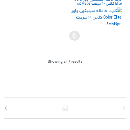
Elite کلاس 10 سرعت 85MBps
همراه با آداپتور SD ظرفیت 64
گیگابایت
Sorted
Showing all 9 results
by
price:
high
to
low