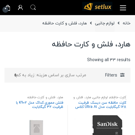
Ski
Ski
0
t
t
navigatio
conten
خانه
لوازم جانبی
هارد، فلش و کارت حافظه
هارد، فلش و کارت حافظه
Sorted
Showing all 33 results
by
price:
Filters
high
to
low
کارت حافظه
,
لوازم جانبی
,
هارد، فلش و
هارد، فلش و کارت حافظه
کارت حافظه
کارت حافظه سن دیسک ظرفیت
فلش مموری کداک مدل K902 با
128 گیگابایت مدل Ultra A1 کلاس
ظرفیت 32 گیگابایت
10 استاندارد UHS-I سرعت 100MBps
همراه با آداپتور SD