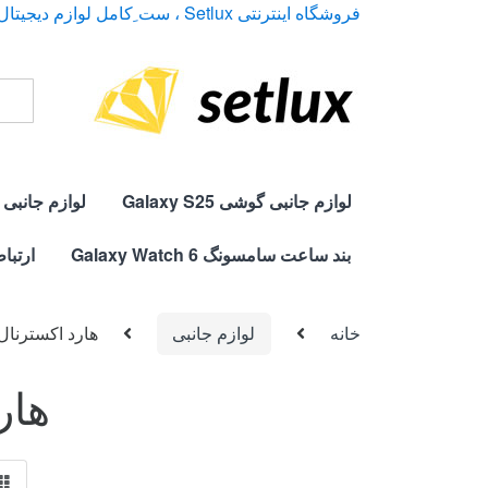
Ski
Ski
فروشگاه اینترنتی Setlux ، ست ِکامل لوازم دیجیتال
t
t
navigatio
conten
arch
for:
لوازم جانبی گوشی Galaxy S25
لوازم جانبی گوشی 
بند ساعت سامسونگ Galaxy Watch 6
ارتباط
خانه
لوازم جانبی
هارد اکسترنال
هار