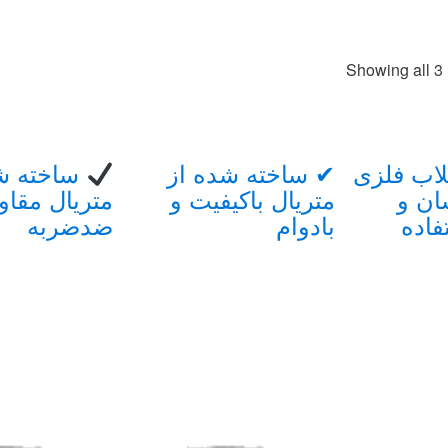
Sorted
Showing all 3 
by
price:
high
to
low
لاب فلزی
✔ ساخته شده از
ساخته ش
ن و
متریال باکیفیت و
متریال مقاو
اده
بادوام
ضدضربه