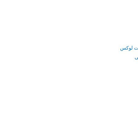
ت لوکس
ی