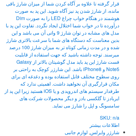
قرار گرفته تا علاوه بر آگاه کردن شما از میزان شارژ باقی
مانده، از شارژ شدن پد نیز آگاه شوید. این پد به صورت
هوشمند در هنگام خواب چراغ LED را به صورت Dim
درآورده تا در خواب شما اختلال ایجاد نگردد. تفاوت این پد با
مدل های مشابه در توان شارژ 9 واتی آن می باشد و این
بدین معناست که دستگاه های شما با سرعت بالاتری شارژ
شده و در مدت زمانی کوتاه تر به میزان شارژ 100 درصد
میرسند. توجه داشته باشید که جهت استفاده از قابلیت
فست شارژ این پد باید مدل گوشیتان بالاتر از Galaxy
Note5 و iPhone8 باشد. این شارژر کوچک به راحتی بر
روی سطوح مختلف قابل استفاده بوده و دغدغه ای برای
مکان قرارگیری آن نخواهید داشت. اهمیتی ندارد که
طرفدار سیستم های اندرویدی و یا iOS هستید زیرا این پد از
ایربادز تا گلکسی بادز و دیگر محصولات شرکت های
سامسونگ و اپل را شارژ می نماید.
SKU: n/a
اطلاعات بیشتر
شارژر وایرلس
,
لوازم جانبی