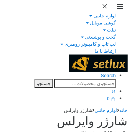
Ski
Ski
t
t
لوازم جانبی
navigatio
conten
گوشی موبایل
تبلت
گجت و پوشیدنی
لپ تاپ و کامپیوتر رومیزی
ارتباط با ما
Search
جستجو
جستجو
برای:
0
خانه
لوازم جانبی
شارژر وایرلس
شارژر وایرلس