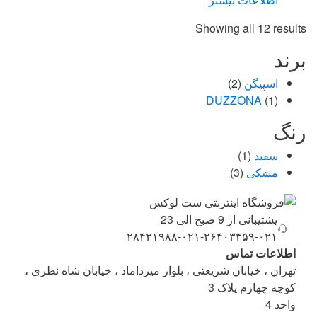
Sorted
Showing all 12 results
by
برند
price:
high
اسپیگن
(2)
to
DUZZONA
(1)
low
رنگ
سفید
(1)
مشکی
(3)
Brand
پشتیبانی از 9 صبح الی 23
Carouse
۰۲۱-۲۶۴۰۳۳۵۹-۰۲۱-۲۸۴۲۱۹۸۸
اطلاعات تماس
تهران ، خیابان شریعتی ، بلوار میرداماد ، خیابان شاه نطری ،
کوچه چهارم پلاک 3
واحد 4