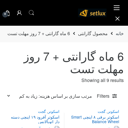
Ski
Ski
t
t
0
navigatio
conten
خانه
محصول گارانتی
6 ماه گارانتی + 7 روز مهلت تست
6 ماه گارانتی + 7 روز
مهلت تست
Sorted
Showing all 9 results
by
price:
Filters
high
to
اسکوتر
,
گجت
اسکوتر
,
گجت
low
اسکوتر برقی ۸ اینچی Smart
اسکوتر آفرود ۱۹ اینچی دسته
Balance Wheel
دار اتوبالانس