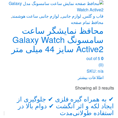
قاب و گلس
,
لوازم جانبی
,
لوازم جانبی ساعت هوشمند
,
محافظ تمام صفحه
محافظ نمایشگر ساعت
سامسونگ Galaxy Watch
Active2 سایز 44 میلی متر
out of 5
0
(0)
SKU: n/a
اطلاعات بیشتر
Sorted
Showing all 3 results
by
Brand
✔ به همراه گیره فلزی ✔ جلوگیری از
price:
ایجاد لکه و اثر انگشت ✔ دوام بالا در
من
Carouse
high
استفاده طولانی‌مدت
to