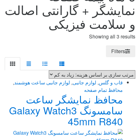
نمایشگر + گارانتی اصالت
و سلامت فیزیکی
Sorted
Showing all 3 results
by
price:
Filters
high
to
low
قاب و گلس
,
لوازم جانبی
,
لوازم جانبی ساعت هوشمند
,
محافظ تمام صفحه
محافظ نمایشگر ساعت
سامسونگ Galaxy Watch3
45mm R840