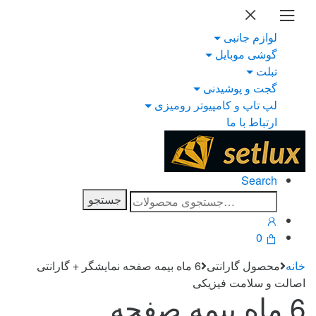
Ski
Ski
t
t
لوازم جانبی
navigatio
conten
گوشی موبایل
تبلت
گجت و پوشیدنی
لپ تاپ و کامپیوتر رومیزی
ارتباط با ما
Search
جستجو
جستجو
برای:
0
خانه
محصول گارانتی
6 ماه بیمه صفحه نمایشگر + گارانتی
اصالت و سلامت فیزیکی
6 ماه بیمه صفحه