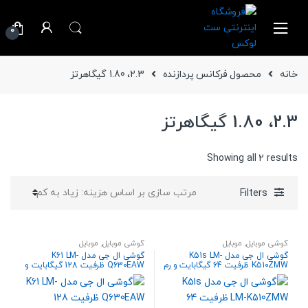
Ski
Ski
t
t
0
navigatio
conten
خانه
محصول فرکانس پردازنده
2.3، 1.80 گیگاهرتز
2.3، 1.80 گیگاهرتز
Sorted
Showing all 2 results
by
price:
Filters
high
to
low
گوشی موبایل
,
موبایل
گوشی موبایل
,
موبایل
گوشی ال جی مدل K51s LM-
گوشی ال جی مدل K61 LM-
K510ZMW ظرفیت 64 گیگابایت و رم
Q630EAW ظرفیت 128 گیگابایت و
3 گیگابایت
رم 4 گیگابایت