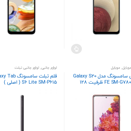
بایل
,
موبایل
لوازم جانبی
,
لوازم جانبی تبلت
گوشی سامسونگ مدل Galaxy S20
قلم تبلت سامسونگ b
FE SM-G780F/DS ظرفیت 128
S6 Lite SM-P615 ( اصلی )
ایت دو سیم کارت