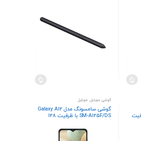
گوشی موبایل
,
موبایل
گوشی سامسونگ مدل Galaxy A12
ظرفیت
SM-A125F/DS با ظرفیت 128
گیگابایت