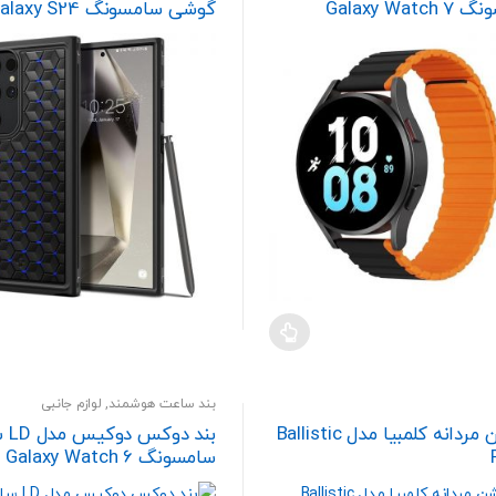
سامسونگ Galaxy Watch 7
گوشی سامسونگ laxy S24
می
Ultra
40mm 44mm / Watc
باشد.
40mm 
گزینه
ها
ممکن
است
در
صفحه
محصول
انتخاب
شوند
بند ساعت هوشمند
,
لوازم جانبی
کاپشن مردانه کلمبیا مدل Ballistic
بند د
سامسونگ Galaxy Watch 6
40mm / 44mm / Watch 6