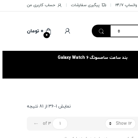
تساپ 24/7
پیگیری سفارشات
حساب کاربری من
۰
تومان
0
بند ساعت سامسونگ Galaxy Watch 6
Sorted
نمایش 1–36 از 81 نتیجه
by
price:
←
of 3
high
to