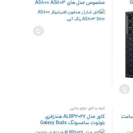
Ga
مخصوص مدل های AS800 AS803
می
S810
باشد.
گزینه
ها
ممکن
است
در
صفحه
محصول
انتخاب
شوند
کیف و کاور
,
لوازم جانبی
وکس دوکیس مدل LD ساعت
کاور مدل ALBP2027 هندزفری
بلوتوث سامسونگ Galaxy Buds
Pro