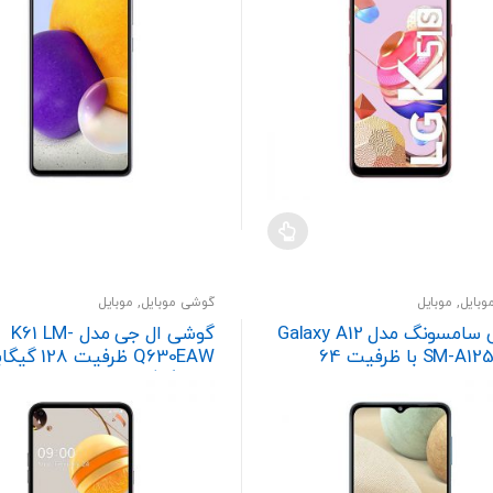
بایل
,
موبایل
گوشی موبایل
,
موبایل
گوشی سامسونگ مدل Galaxy A12
گوشی ال جی مدل K61 LM-
SM-A125F/DS با ظرفیت 64
Q630EAW ظرفیت
ایت
رم 4 گیگابایت