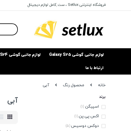
Ski
Ski
فروشگاه اینترنتی Setlux ، ست ِکامل لوازم دیجیتال
t
t
navigatio
conten
Search
for:
لوازم جانبی گوشی Galaxy S25
لوازم جانبی گوشی Galaxy S24
ارتباط با ما
خانه
محصول رنگ
آبی
برند
آبی
اسپیگن
(1)
اکس پی.پن
(1)
دوکس دوسیس
(5)