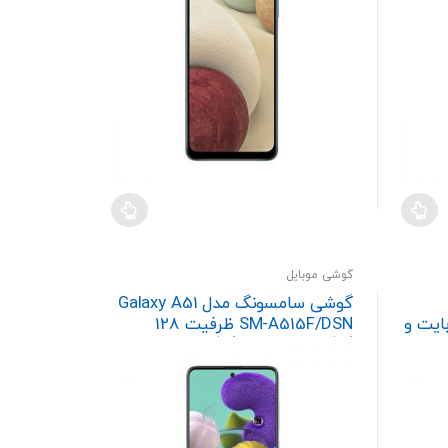
گوشی موبایل
گوشی سامسونگ مدل Galaxy A51
 128 گیگابایت و
SM-A515F/DSN ظرفیت 128
گیگابایت و رم 8 گیگابایت