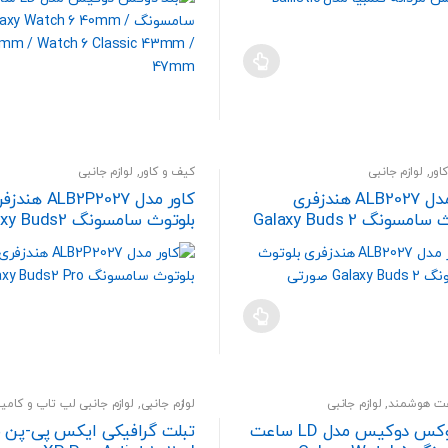
Classic 43mm / 47mm
اور
,
لوازم جانبی
کیف و کاور
,
لوازم جانبی
کاور مدل ALB2027 هندزفری
کاور مدل ALB2P2027 ه
مسونگ Galaxy Buds 2
بلوتوث سامسونگ uds2
Pro
عت هوشمند
,
لوازم جانبی
لوازم جانبی
,
لوازم جانبی لپ تاپ و کامپی
رومیزی
بند دوکس دوکیس مدل LD ساعت
تبلت گرافیکی ایکس پی-پن 