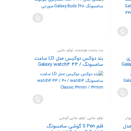
بند ساعت هوشمند
,
لوازم جانبی
ندزفری
بند دوکس دوکیس مدل LD ساعت
Galaxy B
سامسونگ Galaxy watch4 44 /
40 / watch4 Classic 46mm /
42mm
وتر
لوازم جانبی
,
لوازم جانبی گوشی
مدل
قلم S Pen گوشی سامسونگ