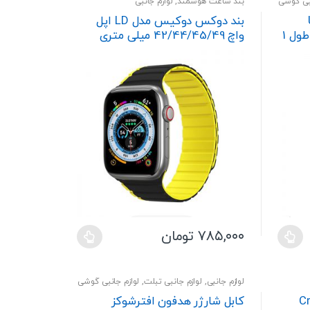
نبی گوشی
بند ساعت هوشمند
,
لوازم جانبی
low
U
بند دوکس دوکیس مدل LD اپل
دوکس دوکیس مدل WLCM طول 1
واچ 42/44/45/49 میلی متری
۷۸۵,۰۰۰
تومان
این
محصول
دارای
لوازم جانبی
,
لوازم جانبی تبلت
,
لوازم جانبی گوشی
انواع
Cryo
کابل شارژر هدفون افترشوکز
مختلفی