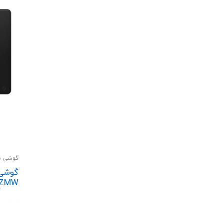
گوشی مو
رم 3 گیگابایت