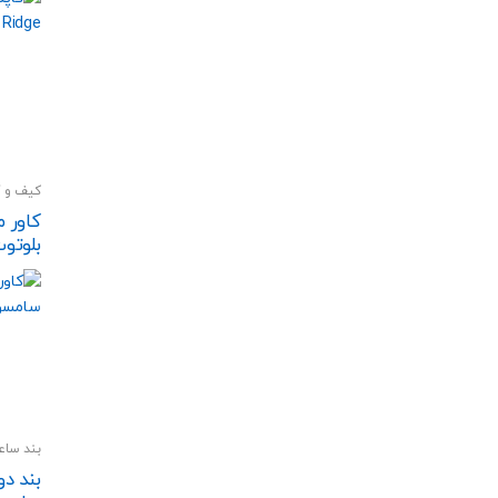
کیف و ک
بلوتوث سا
بند سا