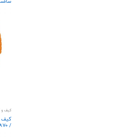
45mm
کیف و ک
کیف ت
870 /
T878