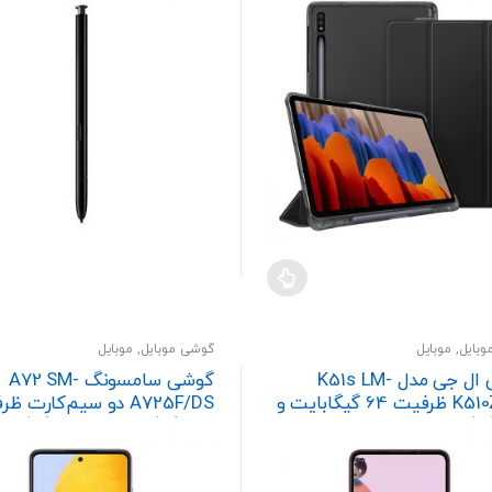
بایل
,
موبایل
گوشی موبایل
,
موبایل
گوشی ال جی مدل K51s LM-
گوشی سامسونگ A72 SM-
K510ZMW ظرفیت 64 گیگابایت و
A725F/DS دو سیم‌کارت 
256 گیگابایت و رم 8 گیگابایت