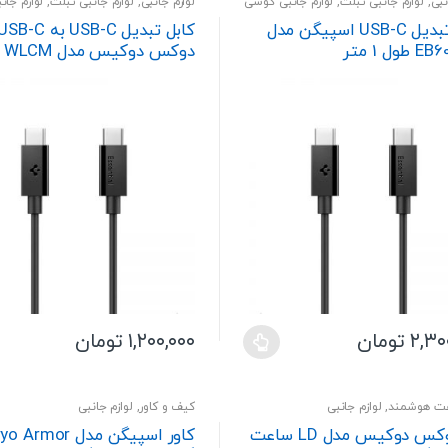
نبی
,
لوازم جانبی تبلت
,
لوازم جانبی گوشی
لوازم جانبی
,
لوازم جانبی تبلت
,
لوازم جا
کابل تبدیل USB-C اسپیگن مدل
کابل تبدیل USB-C به SB-C
ول 1 متر
متر
۲,۳۰
تومان
۱,۲۰۰,۰۰۰
تومان
این
محصول
دارای
عت هوشمند
,
لوازم جانبی
کیف و کاور
,
لوازم جانبی
انواع
بند دوکس دوکیس مدل LD ساعت
کاور اسپیگن مدل  Armor
ی
مختلفی