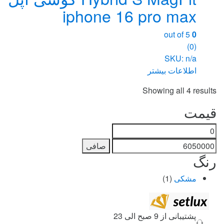
iphone 16 pro max
out of 5
0
(0)
SKU: n/a
اطلاعات بیشتر
Sorted
Showing all 4 results
by
قیمت
price:
high
حداقل
حداكثر
to
قیمت
قيمت
صافی
low
رنگ
مشکی
(1)
Brand
Carouse
پشتیبانی از 9 صبح الی 23