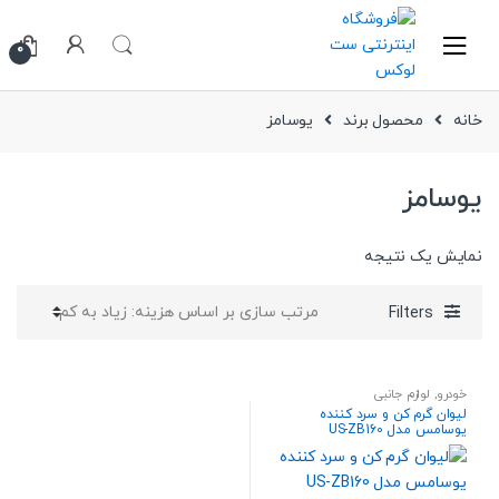
Ski
Ski
t
t
0
navigatio
conten
خانه
محصول برند
یوسامز
یوسامز
نمایش یک نتیجه
Filters
خودرو
,
لوازم جانبی
لیوان گرم کن و سرد کننده
یوسامس مدل US-ZB160