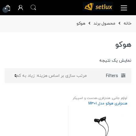
Ski
Ski
0
t
t
navigatio
conten
خانه
محصول برند
هوکو
هوکو
نمایش یک نتیجه
Filters
لوازم جانبی
,
هندزفری،هدست و اسپیکر
هندزفری هوکو مدل M301