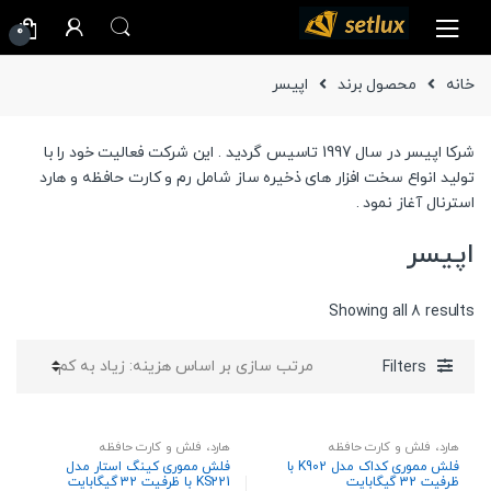
Ski
Ski
0
t
t
navigatio
conten
خانه
محصول برند
اپیسر
شرکا اپیسر در سال 1997 تاسیس گردید . این شرکت فعالیت خود را با
تولید انواع سخت افزار های ذخیره ساز شامل رم و کارت حافظه و هارد
استرنال آغاز نمود .
اپیسر
Sorted
Showing all 8 results
by
price:
Filters
high
to
low
هارد، فلش و کارت حافظه
هارد، فلش و کارت حافظه
فلش مموری کداک مدل K902 با
فلش مموری کینگ‌ استار مدل
ظرفیت 32 گیگابایت
KS221 با ظرفیت 32 گیگابایت