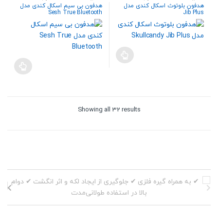
هندزفری،هدست و اسپیکر
هندزفری،هدست و اسپیکر
هدفون بلوتوث اسکال کندی مدل
هدفون بی سیم اسکال کندی مدل
Sesh True Bluetooth
Jib Plus
Sorted
Showing all 32 results
by
price:
high
to
low