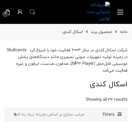
Ski
Ski
t
t
0
navigatio
conten
خانه
محصول برند
اسکال کندی
شرکت اسکال کندی در سال 2003 فعالیت خود را شروع کرد . Skullcandy
در زمینه تولید تجهیزات صوتی تصویری مانند دستگاه‌های پخش
موسیقی قابل‌حمل (MP3 Player)، هدفون، هدست، ایرفون و غیره
فعالیت می‌کند
اسکال کندی
Sorted
Showing all 32 results
by
price:
Filters
high
to