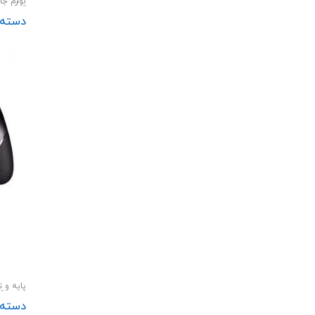
لوازم جا
گوشی
دسته با
پایه و ن
هولدر 
دسته با