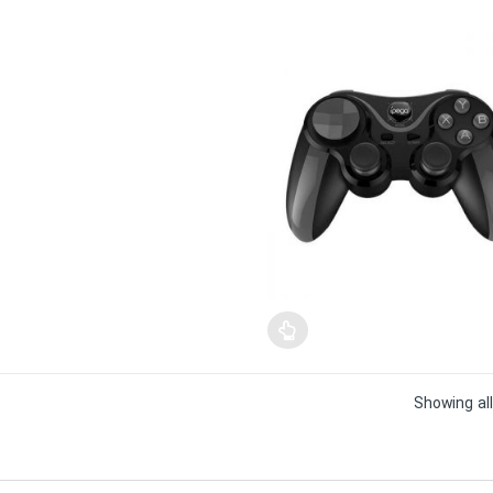
Sorted
Showing all
by
price:
high
to
low