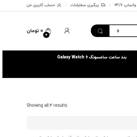
تساپ 24/7
پیگیری سفارشات
حساب کاربری من
۰
تومان
0
بند ساعت سامسونگ Galaxy Watch 6
Sorted
Showing all 4 results
by
price:
high
to