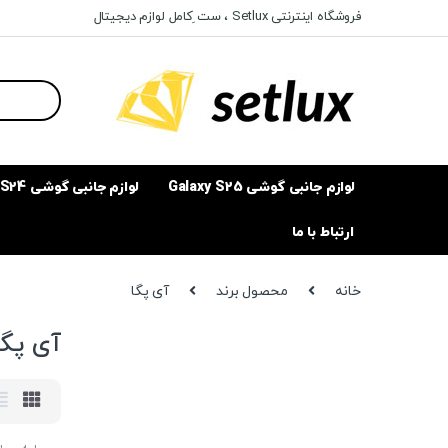
Ski
Ski
فروشگاه اینترنتی Setlux ، ست ِکامل لوازم دیجیتال
t
t
navigatio
conten
Search
for:
لوازم جانبی گوشی Galaxy S25
لوازم جانبی گوشی Galaxy S24
ارتباط با ما
خانه
محصول برند
آی پگا
آی پگا