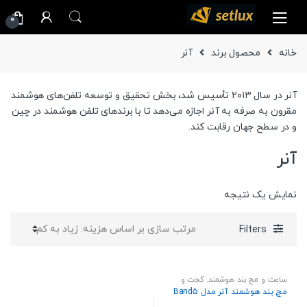
Ski
Ski
0
t
t
navigatio
conten
خانه
محصول برند
آنر
آنر در سال ۲۰۱۳ تأسیس شد، بخش تحقیق و توسعه تلفن‌های هوشمند
مقرون به صرفه به آنر اجازه می‌دهد تا با برندهای تلفن هوشمند در چین
و در سطح جهان رقابت کند.
آنر
نمایش یک نتیجه
Filters
ساعت و مچ بند هوشمند
,
گجت و
پوشیدنی
,
مچ بند هوشمند و ورزشی
مچ بند هوشمند آنر مدل Band5